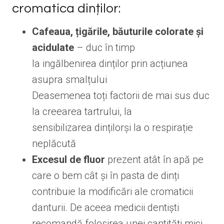
cromatica dinților:
Cafeaua, țigările, băuturile colorate și
acidulate
– duc în timp
la ingălbenirea dinților prin acțiunea
asupra smalțului
Deasemenea toți factorii de mai sus duc
la creearea tartrului, la
sensibilizarea dințilorși la o respirație
neplăcută
Excesul de fluor
prezent atât în apă pe
care o bem cât și în pasta de dinți
contribuie la modificări ale cromaticii
danturii. De aceea medicii dentiști
recomandă folosirea unei cantități mici