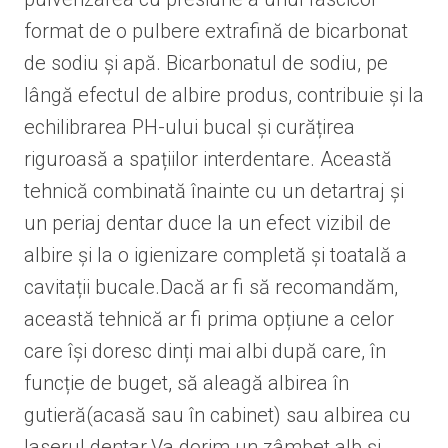
format de o pulbere extrafină de bicarbonat
de sodiu și apă. Bicarbonatul de sodiu, pe
lângă efectul de albire produs, contribuie și la
echilibrarea PH-ului bucal și curățirea
riguroasă a spațiilor interdentare. Această
tehnică combinată înainte cu un detartraj și
un periaj dentar duce la un efect vizibil de
albire și la o igienizare completă și toatală a
cavitații bucale.Dacă ar fi să recomandăm,
această tehnică ar fi prima opțiune a celor
care își doresc dinți mai albi după care, în
funcție de buget, să aleagă albirea în
gutieră(acasă sau în cabinet) sau albirea cu
laserul dentar.Va dorim un zâmbet alb și