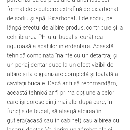
format de o pulbere extrafină de bicarbonat
de sodiu și apă. Bicarbonatul de sodiu, pe
lângă efectul de albire produs, contribuie și la
echilibrarea PH-ului bucal și curățirea
riguroasă a spațiilor interdentare. Această
tehnică combinată înainte cu un detartraj și
un periaj dentar duce la un efect vizibil de
albire și la o igienizare completă și toatală a
cavitații bucale. Dacă ar fi să recomandăm,
această tehnică ar fi prima opțiune a celor
care își doresc dinți mai albi după care, în
funcție de buget, să aleagă albirea în
gutieră(acasă sau în cabinet) sau albirea cu
laserul dentar. Va dorim un zâmbet alb și