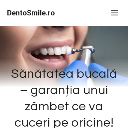
Skip
DentoSmile.ro
to
content
Sănătatea bucală
– garanția unui
zâmbet ce va
cuceri pe oricine!