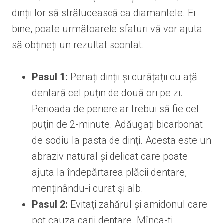
dinții lor să strălucească ca diamantele. Ei
bine, poate următoarele sfaturi vă vor ajuta
să obțineți un rezultat scontat.
Pasul 1:
Periați dinții și curățații cu ață
dentară cel puțin de două ori pe zi.
Perioada de periere ar trebui să fie cel
puțin de 2-minute. Adăugați bicarbonat
de sodiu la pasta de dinți. Acesta este un
abraziv natural și delicat care poate
ajuta la îndepărtarea plăcii dentare,
menținându-i curat și alb.
Pasul 2:
Evitați zahărul și amidonul care
pot cauza carii dentare. Mînca-ti