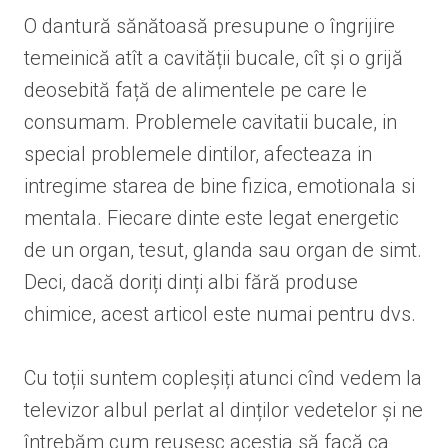
O dantură sănătoasă presupune o îngrijire
temeinică atît a cavității bucale, cît și o grijă
deosebită față de alimentele pe care le
consumam. Problemele cavitatii bucale, in
special problemele dintilor, afecteaza in
intregime starea de bine fizica, emotionala si
mentala. Fiecare dinte este legat energetic
de un organ, tesut, glanda sau organ de simt.
Deci, dacă doriți dinți albi fără produse
chimice, acest articol este numai pentru dvs.
Cu toții suntem copleșiți atunci cînd vedem la
televizor albul perlat al dinților vedetelor și ne
întrebăm cum reușesc aceștia să facă ca